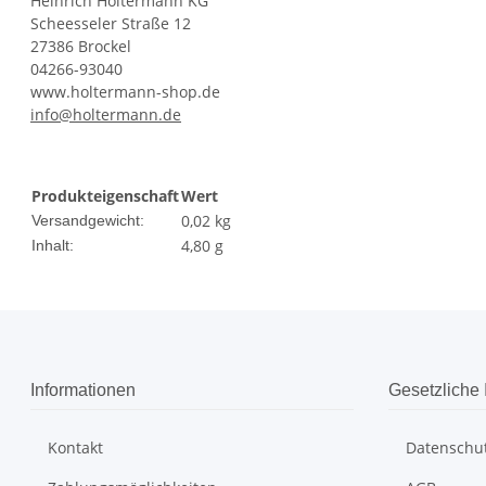
Heinrich Holtermann KG
Scheesseler Straße 12
27386 Brockel
04266-93040
www.holtermann-shop.de
info@holtermann.de
Produkteigenschaft
Wert
0,02 kg
Versandgewicht:
4,80 g
Inhalt:
Informationen
Gesetzliche 
Kontakt
Datenschu