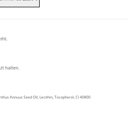
iht.
t halten.
nthus Annuus Seed Oil, Lecithin, Tocopherol, CI 40800