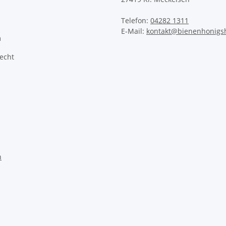
Telefon:
04282 1311
E-Mail:
kontakt@bienenhonigs
m
echt
n