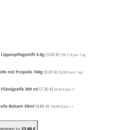
 Lippenpflegestift 4,8g
(3,50 €)
729,17 € pro 1 kg
ife mit Propolis 100g
(3,20 €)
32,00 € pro 1 kg
 Flüssigseife 300 ml
(7,30 €)
24,33 € pro 1 l
polis Balsam 50ml
(9,80 €)
196,00 € pro 1 l
usammen zu
23,80 €