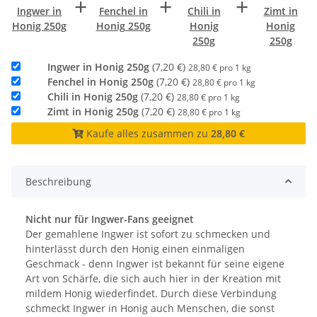
+
+
+
Ingwer in
Fenchel in
Chili in
Zimt in
Honig 250g
Honig 250g
Honig
Honig
250g
250g
Ingwer in Honig 250g
(7,20 €)
28,80 € pro 1 kg
Fenchel in Honig 250g
(7,20 €)
28,80 € pro 1 kg
Chili in Honig 250g
(7,20 €)
28,80 € pro 1 kg
Zimt in Honig 250g
(7,20 €)
28,80 € pro 1 kg
Kaufe alles zusammen zu
28,80 €
Beschreibung
Nicht nur für Ingwer-Fans geeignet
Der gemahlene Ingwer ist sofort zu schmecken und
hinterlässt durch den Honig einen einmaligen
Geschmack - denn Ingwer ist bekannt für seine eigene
Art von Schärfe, die sich auch hier in der Kreation mit
mildem Honig wiederfindet. Durch diese Verbindung
schmeckt Ingwer in Honig auch Menschen, die sonst