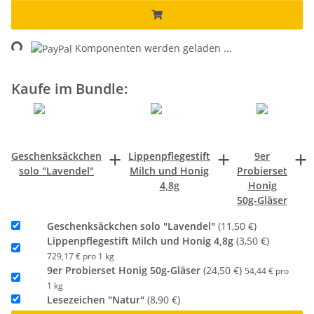
ng...
Komponenten werden geladen ...
Kaufe im Bundle:
+
+
+
Geschenksäckchen
Lippenpflegestift
9er
solo "Lavendel"
Milch und Honig
Probierset
4,8g
Honig
50g-Gläser
Geschenksäckchen solo "Lavendel"
(11,50 €)
Lippenpflegestift Milch und Honig 4,8g
(3,50 €)
729,17 € pro 1 kg
9er Probierset Honig 50g-Gläser
(24,50 €)
54,44 € pro
1 kg
Lesezeichen "Natur"
(8,90 €)