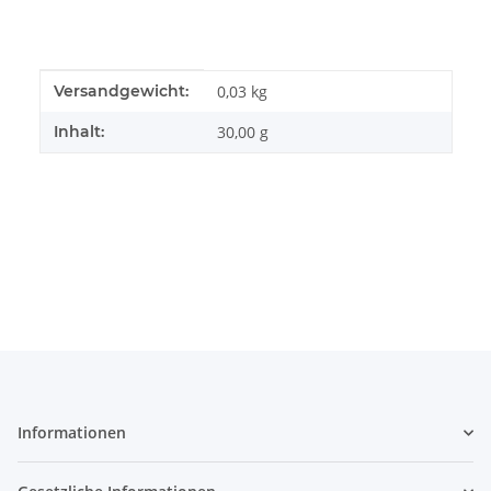
Produkteigenschaft
Wert
Versandgewicht:
0,03 kg
Inhalt:
30,00 g
Informationen